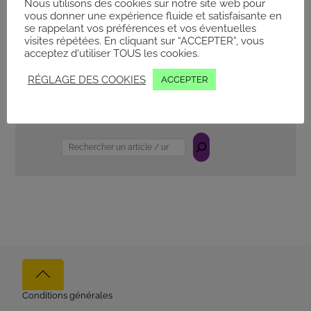
Nous utilisons des cookies sur notre site web pour
25 AVRIL 2025
vous donner une expérience fluide et satisfaisante en
Découvrez-en plus sur les 3 nouvelles pelles
se rappelant vos préférences et vos éventuelles
“straight boom” du constructeur KOBELCO,
visites répétées. En cliquant sur “ACCEPTER”, vous
destinées aux travaux de démolition à
acceptez d'utiliser TOUS les cookies.
hauteur intermédiaire…
Lire la suite
RÉGLAGE DES COOKIES
ACCEPTER
Rechercher
Back
to
Conditions générales
top