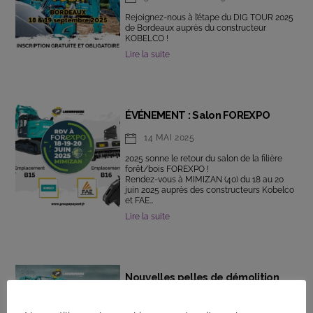
Rejoignez-nous à l’étape du DIG TOUR 2025
de Bordeaux auprès du constructeur
KOBELCO !
Lire la suite
ÉVÉNEMENT : Salon FOREXPO
14 MAI 2025
2025 sonne le retour du salon de la filière
forêt/bois FOREXPO !
Rendez-vous à MIMIZAN (40) du 18 au 20
juin 2025 auprès des constructeurs Kobelco
et FAE…
Lire la suite
Nouvelles pelles de démolition
straight boom KOBELCO