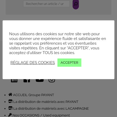
Rechercher
Nous utilisons des cookies sur notre site web pour
vous donner une expérience fluide et satisfaisante en
se rappelant vos préférences et vos éventuelles
visites répétées. En cliquant sur “ACCEPTER”, vous
Back
acceptez d'utiliser TOUS les cookies.
to
Conditions générales
RÉGLAGE DES COOKIES
ACCEPTER
top
Politique de Confidentialité
LinkedIn
Facebook
YouTube
Instagram
ACCUEIL Groupe PAYANT
La distribution de matériels avec PAYANT
La distribution de matériels avec LACAMPAGNE
Nos OCCASIONS / Used equipment