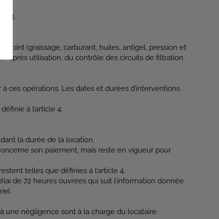
le 4.
point (graissage, carburant, huiles, antigel, pression et
après utilisation, du contrôle des circuits de filtration
 à ces opérations. Les dates et durées d’interventions
finie à l’article 4.
ant la durée de la location.
 concerne son paiement, mais reste en vigueur pour
tent telles que définies à l’article 4.
élai de 72 heures ouvrées qui suit l’information donnée
iel.
à une négligence sont à la charge du locataire.