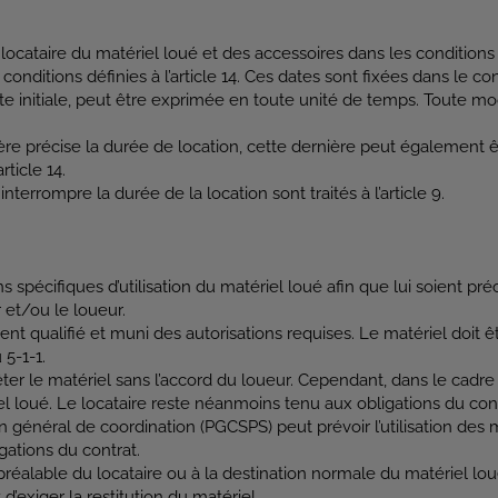
locataire du matériel loué et des accessoires dans les conditions déf
onditions définies à l’article 14. Ces dates sont fixées dans le con
ate initiale, peut être exprimée en toute unité de temps. Toute mod
re précise la durée de location, cette dernière peut également ê
rticle 14.
nterrompre la durée de la location sont traités à l’article 9.
 spécifiques d’utilisation du matériel loué afin que lui soient préci
 et/ou le loueur.
nt qualifié et muni des autorisations requises. Le matériel doit 
 5-1-1.
êter le matériel sans l’accord du loueur. Cependant, dans le cadre 
ériel loué. Le locataire reste néanmoins tenu aux obligations du co
an général de coordination (PGCSPS) peut prévoir l’utilisation des 
gations du contrat.
préalable du locataire ou à la destination normale du matériel loué
d’exiger la restitution du matériel.