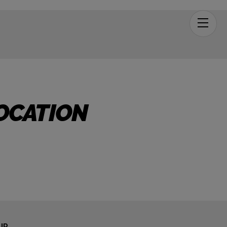
Men
OCATION
UR