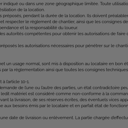
ier indiqué ou dans une zone géographique limitée. Toute utilisat
ésiliation de la location.
es préposés, pendant la durée de la location. Ils doivent préala
t respecter le règlement de chantier, ainsi que les consignes de s
endance et la responsabilité du loueur.
autorités compétentes pour obtenir les autorisations de faire circ
préposés les autorisations nécessaires pour pénétrer sur le chanti
et un usage normal, sont mis à disposition au locataire en bon éta
s par la réglementation ainsi que toutes les consignes techniques
 l’article 10-1.
demande de l’une ou l’autre des parties, un état contradictoire peut 
e, ledit matériel est considéré comme non-conforme à la commande.
suivant la livraison, de ses réserves écrites, des éventuels vices
me aux besoins émis par le locataire et en parfait état de fonctio
 une date de livraison ou enlèvement. La partie chargée d’effectuer 