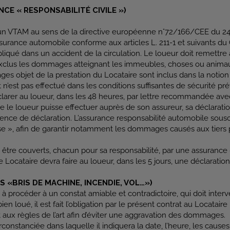
NCE « RESPONSABILITÉ CIVILE »)
un VTAM au sens de la directive européenne n°72/166/CEE du 24 avri
’assurance automobile conforme aux articles L. 211-1 et suivants
impliqué dans un accident de la circulation. Le loueur doit remett
exclus les dommages atteignant les immeubles, choses ou animaux
ages objet de la prestation du Locataire sont inclus dans la noti
’est pas effectué dans les conditions suffisantes de sécurité pré
éclarer au loueur, dans les 48 heures, par lettre recommandée ave
 le loueur puisse effectuer auprès de son assureur, sa déclaration 
ce de déclaration. L’assurance responsabilité automobile souscri
ise », afin de garantir notamment les dommages causés aux tiers 
nt être couverts, chacun pour sa responsabilité, par une assuranc
 le Locataire devra faire au loueur, dans les 5 jours, une déclarati
S «BRIS DE MACHINE, INCENDIE, VOL…»)
à procéder à un constat amiable et contradictoire, qui doit interv
 loué, il est fait l’obligation par le présent contrat au Locataire 
ux règles de l’art afin d’éviter une aggravation des dommages.
rconstanciée dans laquelle il indiquera la date, l’heure, les cause