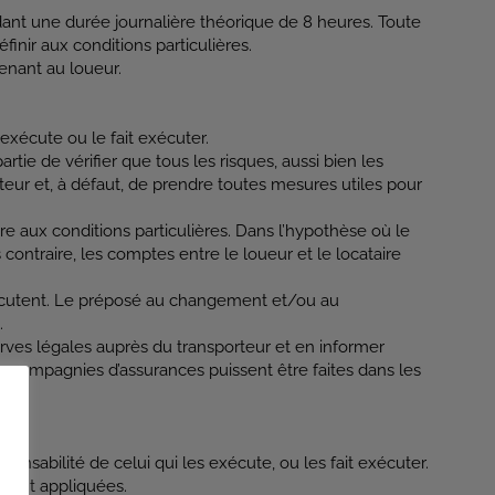
endant une durée journalière théorique de 8 heures. Toute
finir aux conditions particulières.
tenant au loueur.
’exécute ou le fait exécuter.
rtie de vérifier que tous les risques, aussi bien les
eur et, à défaut, de prendre toutes mesures utiles pour
ire aux conditions particulières. Dans l’hypothèse où le
s contraire, les comptes entre le loueur et le locataire
écutent. Le préposé au changement et/ou au
.
éserves légales auprès du transporteur et en informer
 aux compagnies d’assurances puissent être faites dans les
onsabilité de celui qui les exécute, ou les fait exécuter.
oient appliquées.