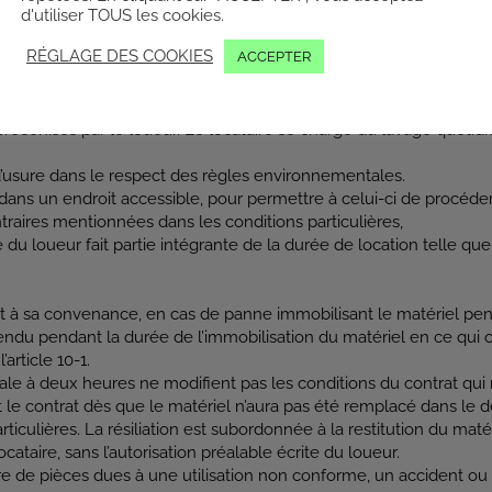
 dans les conditions particulières.
d'utiliser TOUS les cookies.
nt pas la durée de la location qui reste telle que définie à l’artic
RÉGLAGE DES COOKIES
ACCEPTER
ations courantes d’entretien, de nettoyage, de vérification et d’ap
réconisés par le loueur. Le locataire se charge du lavage quotidien 
usure dans le respect des règles environnementales.
dans un endroit accessible, pour permettre à celui-ci de procéder
raires mentionnées dans les conditions particulières,
du loueur fait partie intégrante de la durée de location telle que dé
it à sa convenance, en cas de panne immobilisant le matériel pend
pendu pendant la durée de l’immobilisation du matériel en ce qui
article 10-1.
e à deux heures ne modifient pas les conditions du contrat qui res
t le contrat dès que le matériel n’aura pas été remplacé dans le d
ticulières. La résiliation est subordonnée à la restitution du matér
ataire, sans l’autorisation préalable écrite du loueur.
e de pièces dues à une utilisation non conforme, un accident ou 