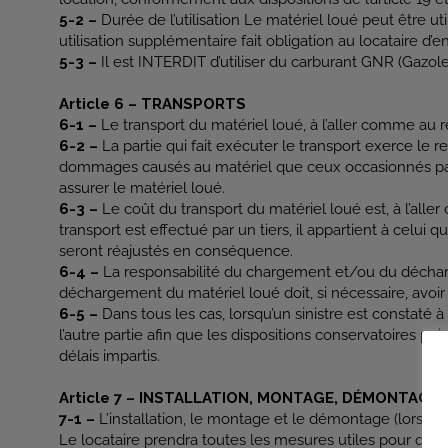
5-2 –
Durée de l’utilisation Le matériel loué peut être u
utilisation supplémentaire fait obligation au locataire d’
5-3 –
Il est INTERDIT d’utiliser du carburant GNR (Gazol
Article 6 – TRANSPORTS
6-1 –
Le transport du matériel loué, à l’aller comme au re
6-2 –
La partie qui fait exécuter le transport exerce le re
dommages causés au matériel que ceux occasionnés par ce
assurer le matériel loué.
6-3 –
Le coût du transport du matériel loué est, à l’alle
transport est effectué par un tiers, il appartient à celui 
seront réajustés en conséquence.
6-4 –
La responsabilité du chargement et/ou du déchar
déchargement du matériel loué doit, si nécessaire, avoi
6-5 –
Dans tous les cas, lorsqu’un sinistre est constaté à
l’autre partie afin que les dispositions conservatoires pu
délais impartis.
Article 7 – INSTALLATION, MONTAGE, DÉMONTAGE
7-1 –
L’installation, le montage et le démontage (lorsque 
Le locataire prendra toutes les mesures utiles pour que 