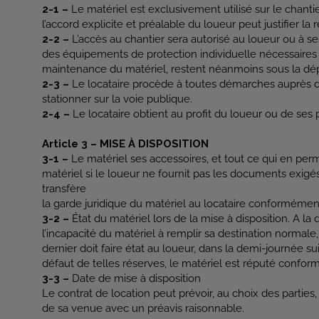
2-1 –
Le matériel est exclusivement utilisé sur le chant
l’accord explicite et préalable du loueur peut justifier la r
2-2 –
L’accès au chantier sera autorisé au loueur ou à s
des équipements de protection individuelle nécessaires e
maintenance du matériel, restent néanmoins sous la dép
2-3 –
Le locataire procède à toutes démarches auprès des 
stationner sur la voie publique.
2-4 –
Le locataire obtient au profit du loueur ou de ses 
Article 3 – MISE À DISPOSITION
3-1 –
Le matériel ses accessoires, et tout ce qui en perm
matériel si le loueur ne fournit pas les documents exigé
transfère
la garde juridique du matériel au locataire conformément à
3-2 –
État du matériel lors de la mise à disposition. A la 
l’incapacité du matériel à remplir sa destination normal
dernier doit faire état au loueur, dans la demi-journée 
défaut de telles réserves, le matériel est réputé confor
3-3 –
Date de mise à disposition
Le contrat de location peut prévoir, au choix des parties,
de sa venue avec un préavis raisonnable.