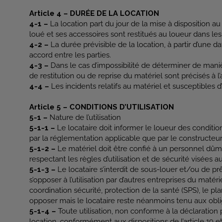
Article 4 – DURÉE DE LA LOCATION
4-1 –
La location part du jour de la mise à disposition au 
loué et ses accessoires sont restitués au loueur dans les c
4-2 –
La durée prévisible de la location, à partir d’une d
accord entre les parties.
4-3 –
Dans le cas d’impossibilité de déterminer de maniè
de restitution ou de reprise du matériel sont précisés à l’a
4-4 –
Les incidents relatifs au matériel et susceptibles d’i
Article 5 – CONDITIONS D’UTILISATION
5-1 –
Nature de l’utilisation
5-1-1 –
Le locataire doit informer le loueur des conditions
par la réglementation applicable que par le constructeur
5-1-2 –
Le matériel doit être confié à un personnel dûme
respectant les règles d’utilisation et de sécurité visées au
5-1-3 –
Le locataire s’interdit de sous-louer et/ou de pr
s’opposer à l’utilisation par d’autres entreprises du mat
coordination sécurité, protection de la santé (SPS), le pl
opposer mais le locataire reste néanmoins tenu aux obli
5-1-4 –
Toute utilisation, non conforme à la déclaration 
location, conformément aux dispositions de l’article 19 et 