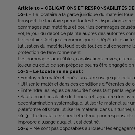
Article 10 – OBLIGATIONS ET RESPONSABILITÉS DE
10-1 –
Le locataire a la garde juridique du matériel loué
transport. Le locataire prend toutes les dispositions néc
dommages aux matériels et pour les dommages causés par le
vol, le jour du dépôt de plainte auprès des autorités co
Le locataire s’oblige à communiquer le dépôt de plainte au
l’utilisation du matériel loué et de tout ce qui concerne 
protection de l’environnement.
Les dommages aux câbles, canalisations, cuves, citernes 
loueur ou celle de son préposé pourra être engagée en c
10-2 – Le locataire ne peut :
• Employer le matériel loué à un autre usage que celui 
• Utiliser le matériel dans des conditions différentes de c
• Enfreindre les règles de sécurité fixées tant par la ré
• Sauf accord préalable du Loueur et signature d’un avenan
décontamination systématique, utiliser le matériel sur un
plateforme offshore, utiliser le matériel dans un tunnel, 
10-3 –
Le locataire ne peut être tenu pour responsabl
impropre à l’usage auquel il est destiné.
10-4 –
Ne sont pas opposables au loueur les engagements