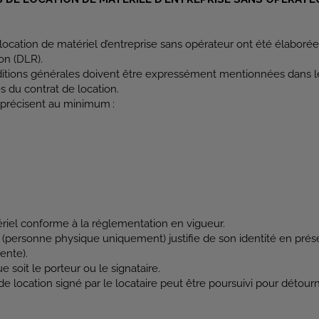
location de matériel d’entreprise sans opérateur ont été élaboré
ion (DLR).
ditions générales doivent être expressément mentionnées dans le 
s du contrat de location.
n précisent au minimum :
ériel conforme à la réglementation en vigueur.
e (personne physique uniquement) justifie de son identité en prés
ente).
oit le porteur ou le signataire.
e location signé par le locataire peut être poursuivi pour détou