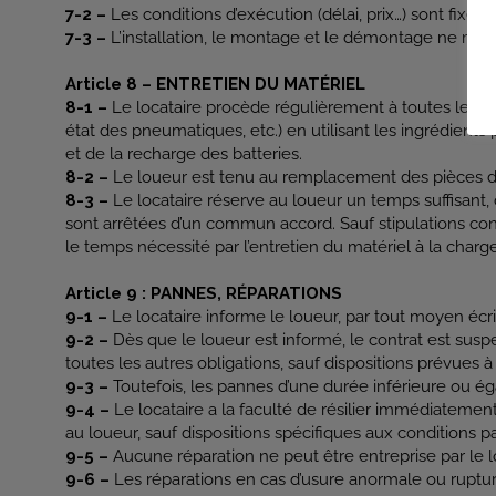
7-2 –
Les conditions d’exécution (délai, prix…) sont fixées
7-3 –
L’installation, le montage et le démontage ne modifie
Article 8 – ENTRETIEN DU MATÉRIEL
8-1 –
Le locataire procède régulièrement à toutes les opér
état des pneumatiques, etc.) en utilisant les ingrédients p
et de la recharge des batteries.
8-2 –
Le loueur est tenu au remplacement des pièces d’
8-3 –
Le locataire réserve au loueur un temps suffisant, 
sont arrêtées d’un commun accord. Sauf stipulations cont
le temps nécessité par l’entretien du matériel à la charge 
Article 9 : PANNES, RÉPARATIONS
9-1 –
Le locataire informe le loueur, par tout moyen écr
9-2 –
Dès que le loueur est informé, le contrat est sus
toutes les autres obligations, sauf dispositions prévues à l’
9-3 –
Toutefois, les pannes d’une durée inférieure ou égal
9-4 –
Le locataire a la faculté de résilier immédiatemen
au loueur, sauf dispositions spécifiques aux conditions par
9-5 –
Aucune réparation ne peut être entreprise par le loc
9-6 –
Les réparations en cas d’usure anormale ou ruptur