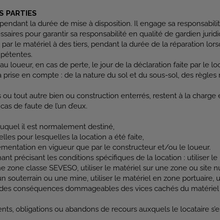
S PARTIES
 pendant la durée de mise à disposition. Il engage sa responsabili
essaires pour garantir sa responsabilité en qualité de gardien jur
 matériel à des tiers, pendant la durée de la réparation lorsque 
mpétentes.
 loueur, en cas de perte, le jour de la déclaration faite par le lo
la prise en compte : de la nature du sol et du sous-sol, des règles 
ou tout autre bien ou construction enterrés, restent à la charge 
as de faute de l’un d’eux.
auquel il est normalement destiné,
elles pour lesquelles la location a été faite,
glementation en vigueur que par le constructeur et/ou le loueur.
t précisant les conditions spécifiques de la location : utiliser l
e zone classe SEVESO, utiliser le matériel sur une zone ou site nuc
un souterrain ou une mine, utiliser le matériel en zone portuaire, u
e des conséquences dommageables des vices cachés du matériel l
, obligations ou abandons de recours auxquels le locataire s’est