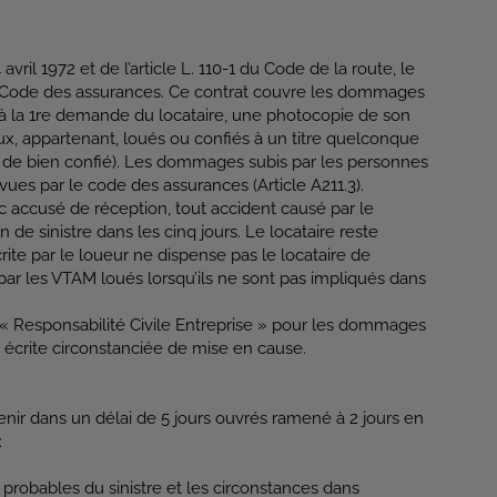
l 1972 et de l’article L. 110-1 du Code de la route, le
 du Code des assurances. Ce contrat couvre les dommages
re à la 1re demande du locataire, une photocopie de son
, appartenant, loués ou confiés à un titre quelconque
on de bien confié). Les dommages subis par les personnes
vues par le code des assurances (Article A211.3).
c accusé de réception, tout accident causé par le
de sinistre dans les cinq jours. Le locataire reste
te par le loueur ne dispense pas le locataire de
par les VTAM loués lorsqu’ils ne sont pas impliqués dans
e « Responsabilité Civile Entreprise » pour les dommages
on écrite circonstanciée de mise en cause.
enir dans un délai de 5 jours ouvrés ramené à 2 jours en
:
s probables du sinistre et les circonstances dans