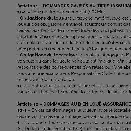
Article 11 – DOMMAGES CAUSÉS AU TIERS (ASSURA
11-1 –
Véhicule terrestre à moteur (VTAM) :
• Obligations du loueur :
lorsque le matériel loué est 
loueur doit obligatoirement avoir souscrit un contrat d
causés aux tiers par le matériel loué dès lors qu’il est 
attestation d’assurance en vigueur. Sont formellement 
au locataire et/ou au conducteur du bien loué (les ouvr
transportées au moyen du bien loué lorsque le transport n
• Obligations du locataire :
le locataire s’engage à d
véhicule ou dans lequel le véhicule est impliqué, afin que
responsable des conséquences d’un retard ou d’une absen
souscrire une assurance « Responsabilité Civile Entrepr
un accident de la circulation.
11-2 –
Autres matériels : le locataire et le loueur doive
causés aux tiers par le matériel loué. En cas de sinistre,
Article 12 – DOMMAGES AU BIEN LOUÉ (ASSURANCE
12-1 –
En cas de dommages, le loueur invite le locataire 
cas de Vol. En cas de dommage, de vol, ou incendie du bien
1 –
De prendre toutes les mesures utiles conformément a
2 –
De faire au loueur dans les 5 jours une déclaration ci