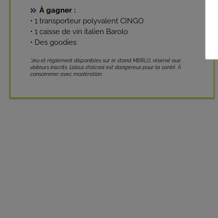
À gagner :
• 1 transporteur polyvalent CINGO
• 1 caisse de vin italien Barolo
• Des goodies
*Jeu et règlement disponibles sur le stand MERLO, réservé aux
visiteurs inscrits. L’abus d’alcool est dangereux pour la santé. À
consommer avec modération.