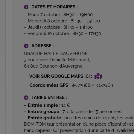
DATES ET HORAIRES :
– Mardi 7 octobre : 8H30 – 19H00
– Mercredi 8 octobre : 8H30 – 19H00
– Jeudi 9 octobre : 8H30 – 19H00
– Vendredi 10 octobre : 8H30 – 17H30
ADRESSE :
GRANDE HALLE D’AUVERGNE
3 boulevard Danielle Mitterrand,
63 800 Cournon-d’Auvergne
→ VOIR SUR GOOGLE MAPS ICI :
→ Coordonnées GPS :
45.73988 / 3.153269
TARIFS ENTRÉE :
–
Entrée simple
: 14 €
–
Entrée groupe
: 7 € (à partir de 15 personnes)
–
Entrée gratuite
: pour les moins de 14 ans, les visit
DOM-TOM (sur présentation d’une pièce d’identité) et
handicapées (sur présentation d’une carte d’invalidité)