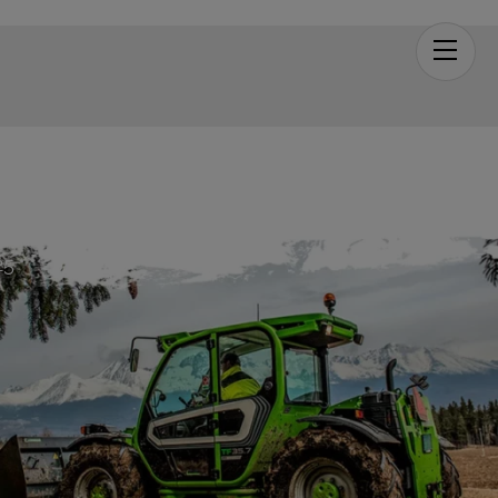
Men
evage 2025
s
25