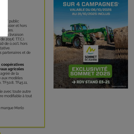
tarif public
e dossier et hors
nuelles.
e la livraison
de 205€ T.T.C.).
bal) de 0,00% hors
tative.
s partenaires et de
, coopératives
vaux agricoles
 agréé de la
ée aux modèles
0, TF50.8, TF45.11,
e avec toute autre
fre modifiable à tout
la marque Merlo