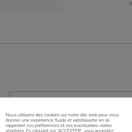
C
OFFRE DE FINANCEMENT :
Nous utilisons des cookies sur notre site web pour vous
Profitez d’une
OFFRE DE FINANCEMENT CRÉÉE
donner une expérience fluide et satisfaisante en se
rappelant vos préférences et vos éventuelles visites
EXCLUSIVEMENT POUR LE SOMMET DE L’ÉLEVAGE*,
répétées. En cliquant sur “ACCEPTER”, vous acceptez