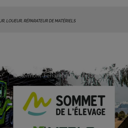
UR, LOUEUR, RÉPARATEUR DE MATÉRIELS
 : Sommet de l’él
Rejoignez l’équipe de Payant MANUTENTION auprè
u constructeur MERLO au Sommet de l’élevage 20
à Clermont-Ferrand du 7 au 10 octobre !