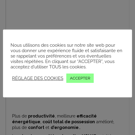
Pelle sur chenilles EC500 VOLVO
Nous utilisons des cookies sur notre site web pour
vous donner une expérience fluide et satisfaisante en
se rappelant vos préférences et vos éventuelles
visites répétées. En cliquant sur “ACCEPTER”, vous
acceptez d'utiliser TOUS les cookies.
RÉGLAGE DES COOKIES
ACCEPTER
Cabine pelle sur chenilles ECR255 Volvo
Plus de
productivité
, meilleure
efficacité
énergétique
,
coût total de possession
amélioré,
plus de
confort
et
d’ergonomie
…