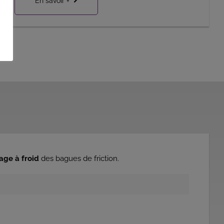
En savoir +
age à froid
des bagues de friction.