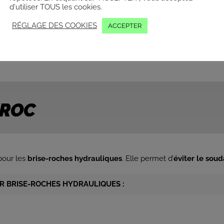
d'utiliser TOUS les cookies.
RÉGLAGE DES COOKIES
ACCEPTER
IROC
our les
brise-roches hydrauliques
. Elle permet d’
éviter le soud
UR BRISE-ROCHES HYDRAULIQUES :