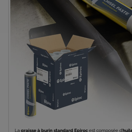
La
graisse à burin standard Epiroc
est composée d’
huil