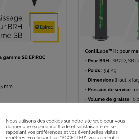
ContiLube™ II :
pour ma
 la gamme SB EPIROC
•
Pour BRH
: SB702, SB
•
Poids
: 5,4 Kg
•
Dimensions
(Haut. x la
185 mm
•
Pression de service
: m
•
Volume de graisse
: 0,
– Dans la conduite hydra
– Dans la conduite de g
Nous utilisons des cookies sur notre site web pour vous
•
Capacité de la cartou
donner une expérience fluide et satisfaisante en se
rappelant vos préférences et vos éventuelles visites
répétées. En cliquant sur “ACCEPTER”, vous acceptez