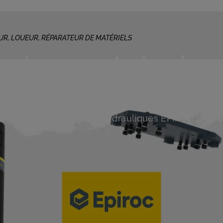
UR, LOUEUR, RÉPARATEUR DE MATÉRIELS
équipements hydrau
Découvrez les pièces et produits 100% conçus pou
les équipements hydrauliques EPIROC…