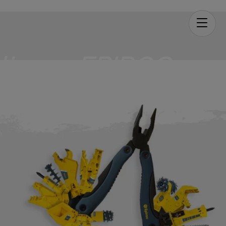
Men
liques EPIROC
r