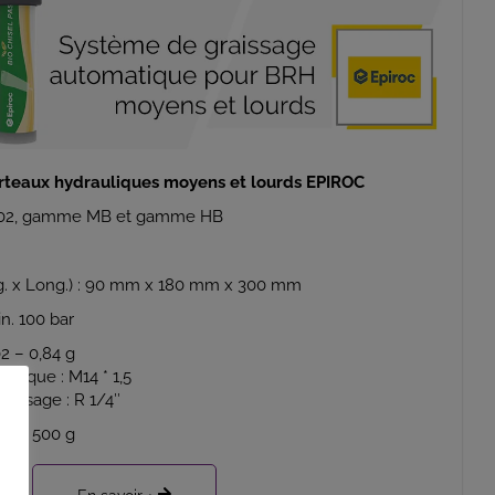
rteaux hydrauliques moyens et lourds EPIROC
1102, gamme MB et gamme HB
rg. x Long.) : 90 mm x 180 mm x 300 mm
in. 100 bar
02 – 0,84 g
ulique : M14 * 1,5
raissage : R 1/4″
che
: 500 g