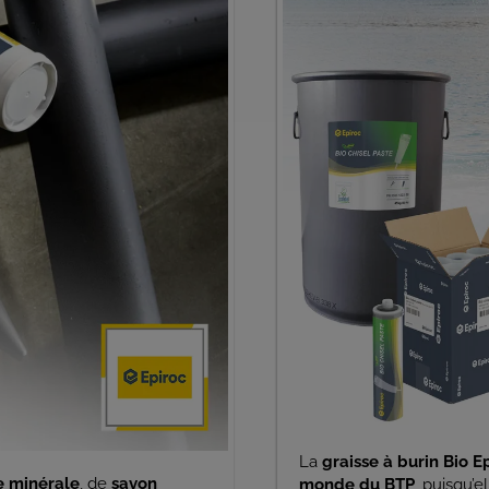
La
graisse à burin Bio E
e minérale
, de
savon
monde du BTP
, puisqu’e