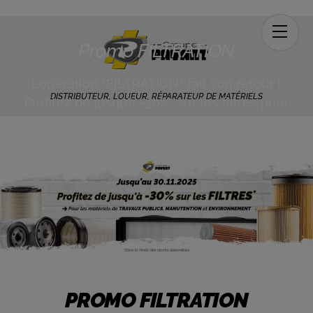
Men
Promo FILTRATION
L’opération “FILTRATION” fait son retour !
DISTRIBUTEUR, LOUEUR, RÉPARATEUR DE MATÉRIELS
Profitez de jusqu’à -30%* sur les filtres pour
les matériels de TP, Manutention et
Environnement…
PROMO FILTRATION