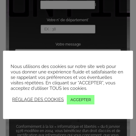
]
Votre n° de département*
Votre message
Nous utilisons des cookies sur notre site web pour
vous donner une expérience fluide et satisfaisante en
se rappelant vos préférences et vos éventuelles
visites répétées. En cliquant sur “ACCEPTER”, vous
acceptez d'utiliser TOUS les cookies.
RÉGLAGE DES COOKIES
ACCEPTER
Conformément à la loi « informatique et libertés » du 6 janvier
1978 modifiée en 2004, vous bénéficiez d’un droit d’accès et de
rectification aux informations qui vous concernent, que vous