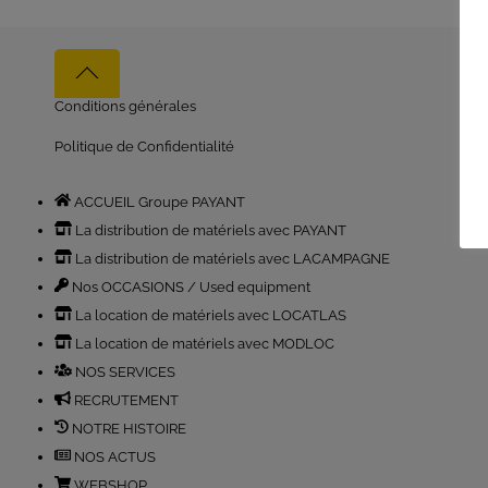
Back
to
Conditions générales
top
Politique de Confidentialité
ACCUEIL Groupe PAYANT
La distribution de matériels avec PAYANT
La distribution de matériels avec LACAMPAGNE
Nos OCCASIONS / Used equipment
La location de matériels avec LOCATLAS
La location de matériels avec MODLOC
NOS SERVICES
RECRUTEMENT
NOTRE HISTOIRE
NOS ACTUS
WEBSHOP