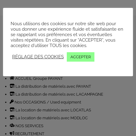
Nous utilisons des cookies sur notre site web pour
Back
vous donner une expérience fluide et satisfaisante en
se rappelant vos préférences et vos éventuelles
to
Conditions générales
visites répétées. En cliquant sur “ACCEPTER”, vous
top
acceptez d'utiliser TOUS les cookies.
Politique de Confidentialité
RÉGLAGE DES COOKIES
ACCEPTER
LinkedIn
Facebook
YouTube
Instagram
ACCUEIL Groupe PAYANT
La distribution de matériels avec PAYANT
La distribution de matériels avec LACAMPAGNE
Nos OCCASIONS / Used equipment
La location de matériels avec LOCATLAS
La location de matériels avec MODLOC
NOS SERVICES
RECRUTEMENT