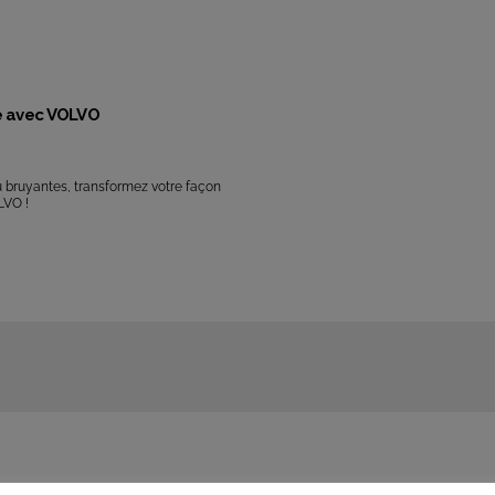
e avec VOLVO
 bruyantes, transformez votre façon
LVO !
Rechercher