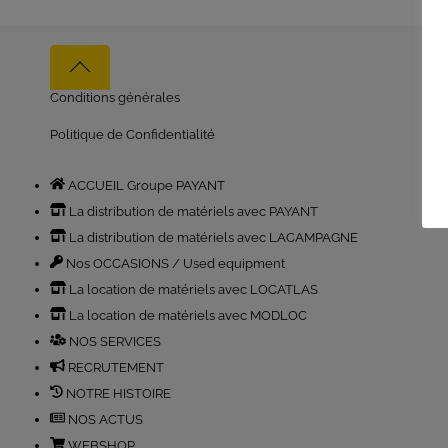
Back
to
Conditions générales
top
Politique de Confidentialité
ACCUEIL Groupe PAYANT
La distribution de matériels avec PAYANT
La distribution de matériels avec LACAMPAGNE
Nos OCCASIONS / Used equipment
La location de matériels avec LOCATLAS
La location de matériels avec MODLOC
NOS SERVICES
RECRUTEMENT
NOTRE HISTOIRE
NOS ACTUS
WEBSHOP