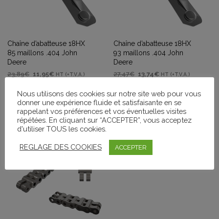
Chaîne d’abatteuse 18HX
Chaîne d’abatteuse 18HX
85 maillons .404 John
93 maillons .404 John
Deere
Deere
Le
Le
Le
Le
23,89
€
11,95
€
27,47
€
13,74
€
HT (+T.V.A.)
HT (+T.V.A.)
prix
prix
prix
prix
AJOUTER AU PANIER
AJOUTER AU PANIER
initial
actuel
initial
actuel
Nous utilisons des cookies sur notre site web pour vous
était :
est :
était :
est :
donner une expérience fluide et satisfaisante en se
rappelant vos préférences et vos éventuelles visites
23,89€.
11,95€.
27,47€.
13,74€.
répétées. En cliquant sur “ACCEPTER”, vous acceptez
d'utiliser TOUS les cookies.
PROMO !
REGLAGE DES COOKIES
ACCEPTER