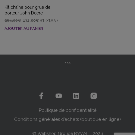
Kit chaîne pour grue de
porteur John Deere
Le
Le
264,00
€
132,00
€
HT (+T.V.A.)
prix
prix
AJOUTER AU PANIER
initial
actuel
était :
est :
264,00€.
132,00€.
Politique de confidentialité
Conditions générales d’achats (boutique en ligne)
© Webshop Groupe PAYANT | 2026