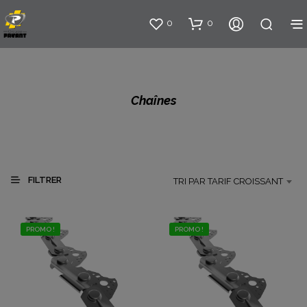
0
0
Chaînes
FILTRER
TRI PAR TARIF CROISSANT
PROMO !
PROMO !