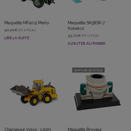
Maquette MF40.9 Merlo
Maquette SK58SR-7
Kobelco
90,00
€
HT (+T.V.A.)
95,00
€
HT (+T.V.A.)
LIRE LA SUITE
AJOUTER AU PANIER
RUPTURE DE STOCK
Chargeuse Volvo : L90H
Maquette Broyeur