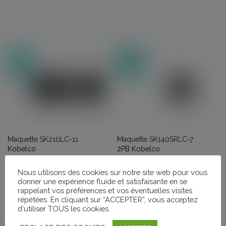
Maquette SK210LC-11
Maquette SK140SRLC-7
Kobelco
2PB Kobelco
119,00
€
120,00
€
HT (+T.V.A.)
HT (+T.V.A.)
Nous utilisons des cookies sur notre site web pour vous
AJOUTER AU PANIER
AJOUTER AU PANIER
donner une expérience fluide et satisfaisante en se
rappelant vos préférences et vos éventuelles visites
répétées. En cliquant sur “ACCEPTER”, vous acceptez
d'utiliser TOUS les cookies.
RUPTURE DE STOCK