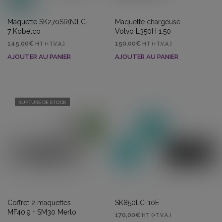
Maquette SK270SR(N)LC-
Maquette chargeuse
7 Kobelco
Volvo L350H 1:50
145,00
€
150,00
€
HT (+T.V.A.)
HT (+T.V.A.)
AJOUTER AU PANIER
AJOUTER AU PANIER
RUPTURE DE STOCK
Coffret 2 maquettes
SK850LC-10E
MF40.9 + SM30 Merlo
170,00
€
HT (+T.V.A.)