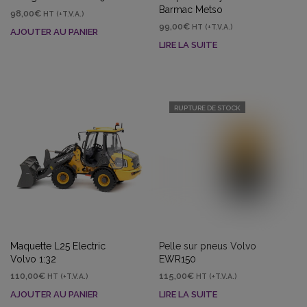
Barmac Metso
98,00
€
HT (+T.V.A.)
99,00
€
HT (+T.V.A.)
AJOUTER AU PANIER
LIRE LA SUITE
RUPTURE DE STOCK
Maquette L25 Electric
Pelle sur pneus Volvo
Volvo 1:32
EWR150
110,00
€
115,00
€
HT (+T.V.A.)
HT (+T.V.A.)
AJOUTER AU PANIER
LIRE LA SUITE