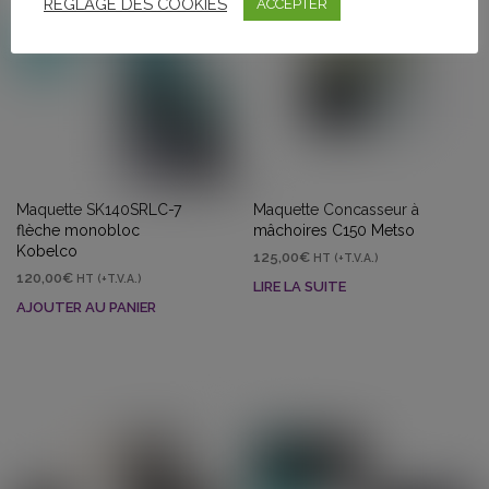
REGLAGE DES COOKIES
ACCEPTER
Maquette SK140SRLC-7
Maquette Concasseur à
flèche monobloc
mâchoires C150 Metso
Kobelco
125,00
€
HT (+T.V.A.)
120,00
€
HT (+T.V.A.)
LIRE LA SUITE
AJOUTER AU PANIER