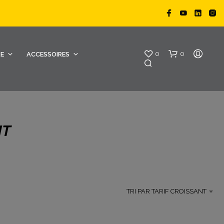
0
0
RE
ACCESSOIRES
NT
V
O
TRI PAR TARIF CROISSANT
T
R
E
P