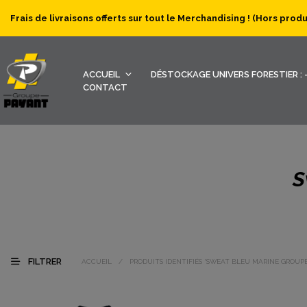
Frais de livraisons offerts sur tout le Merchandising ! (Hors prod
ACCUEIL
DÉSTOCKAGE UNIVERS FORESTIER : -
CONTACT
S
FILTRER
ACCUEIL
/
PRODUITS IDENTIFIÉS “SWEAT BLEU MARINE GROUP