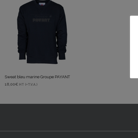
Sweat bleu marine Groupe PAYANT
18,00
€
HT (+T.V.A.)
CHOIX DES OPTIONS
Ce
produit
a
plusieurs
variations.
Les
options