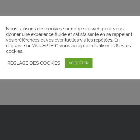
Nous utilisons des cookies sur notre site web pour vous
donner une expérience fluide et satisfaisante en se rappelant
vos préférences et vos éventuelles visites répétées. En
cliquant sur “ACCEPTER”, vous acceptez d'utiliser TOUS les
cookies.
REGLAGE DES COOKIES
ACCEPTER