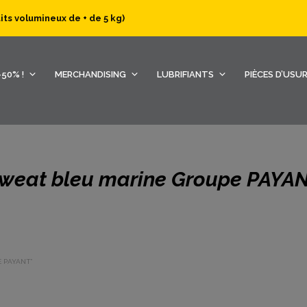
uits volumineux de + de 5 kg)
50% !
MERCHANDISING
LUBRIFIANTS
PIÈCES D’USU
weat bleu marine Groupe PAYA
E PAYANT”