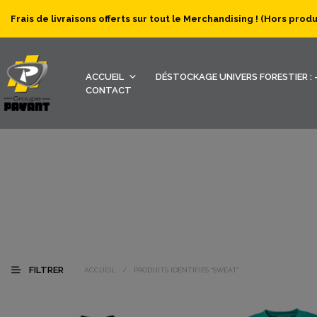
Frais de livraisons offerts sur tout le Merchandising ! (Hors prod
ACCUEIL
DÉSTOCKAGE UNIVERS FORESTIER : -
CONTACT
FILTRER
ACCUEIL
/
PRODUITS IDENTIFIÉS “SWEAT”