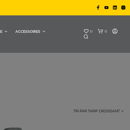
0
0
RE
ACCESSOIRES
V
O
TRI PAR TARIF CROISSANT
T
R
E
P