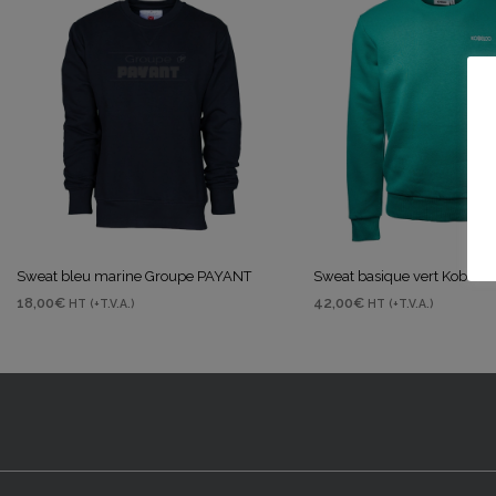
Sweat bleu marine Groupe PAYANT
Sweat basique vert Kobelco
18,00
€
42,00
€
HT (+T.V.A.)
HT (+T.V.A.)
CHOIX DES OPTIONS
CHOIX DES OPTIONS
Ce
Ce
produit
produ
a
a
plusieurs
plusi
variations.
variat
Les
Les
options
optio