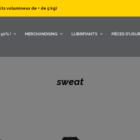
uits volumineux de + de 5 kg)
50% !
MERCHANDISING
LUBRIFIANTS
PIÈCES D’USU
sweat