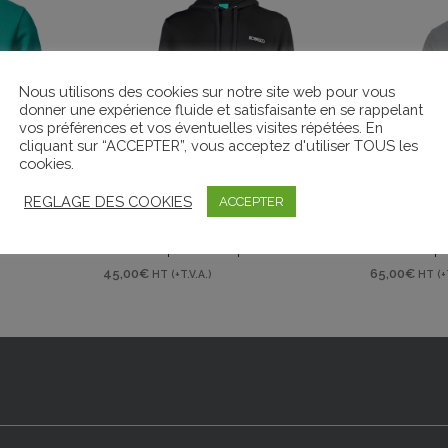
Nous utilisons des cookies sur notre site web pour vous
donner une expérience fluide et satisfaisante en se rappelant
vos préférences et vos éventuelles visites répétées. En
cliquant sur “ACCEPTER”, vous acceptez d'utiliser TOUS les
cookies.
REGLAGE DES COOKIES
ACCEPTER
Sweat à capuche basique noir Kobelco
Sweat à capu
45,00
€
65,00
€
HT (+T.V.A.)
HT (+
CHOIX DES OPTIONS
CHOIX DES 
Ce
it
produit
a
eurs
plusieurs
ions.
variations.
Les
ns
options