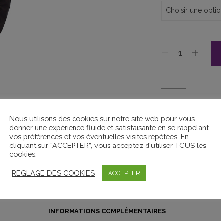
UGS :
SOFT
CATÉGORIES :
MERCHAND
Nous utilisons des cookies sur notre site web pour vous
ÉTIQUETTES :
SOFTSHEL
donner une expérience fluide et satisfaisante en se rappelant
YANMAR
,
YANMAR
vos préférences et vos éventuelles visites répétées. En
cliquant sur “ACCEPTER”, vous acceptez d'utiliser TOUS les
MARQUE :
YANMAR
cookies.
REGLAGE DES COOKIES
ACCEPTER
INFORMATIONS COMPLÉMENTAIRES