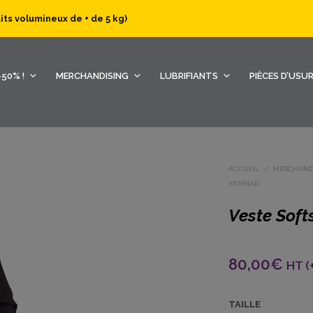
uits volumineux de + de 5 kg)
50% !
MERCHANDISING
LUBRIFIANTS
PIÈCES D’USU
ACCUEIL
/
MERCHAND
YANMAR
Veste Soft
80,00
€
HT (+
TAILLE