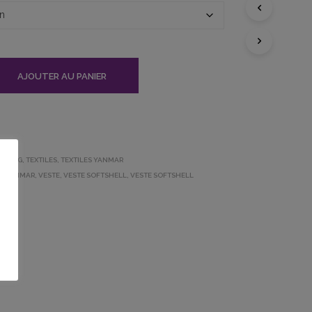
A
N
I
E
R
E
AJOUTER AU PANIER
S
T
V
I
D
E
ISING
,
TEXTILES
,
TEXTILES YANMAR
.
L YANMAR
,
VESTE
,
VESTE SOFTSHELL
,
VESTE SOFTSHELL