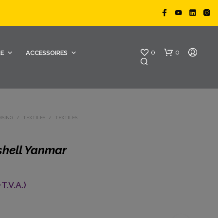
0
0
RE
ACCESSOIRES
ISING
/
TEXTILES
/
TEXTILES
shell Yanmar
V
O
T.V.A.)
T
R
E
P