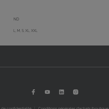
ND
L, M, S, XL, XXL
 de confidentialité
Conditions générales d’achats (boutique 