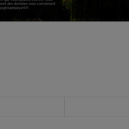
ement des données vous concernant.
d@groupepayant.fr.