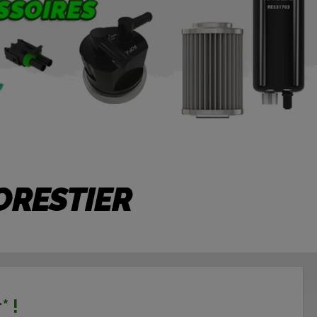
ORESTIER
* !