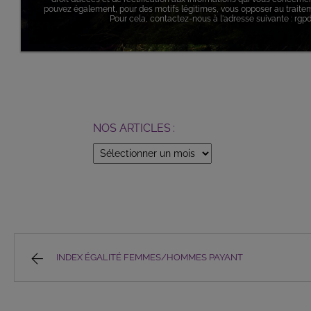
pouvez également, pour des motifs légitimes, vous opposer au trait
Pour cela, contactez-nous à l'adresse suivante : rgp
NOS ARTICLES :
NOS
ARTICLES
:
INDEX ÉGALITÉ FEMMES/HOMMES PAYANT