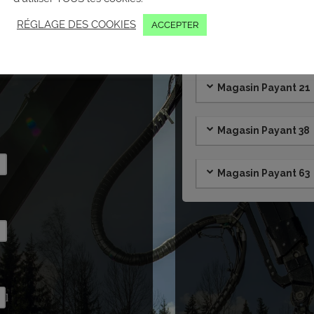
RÉGLAGE DES COOKIES
ACCEPTER
Cliquez sur un
z profiter de l'offre ?
ntactera dans les meilleurs
Magasin Payant 21
Magasin Payant 38
Magasin Payant 63
]