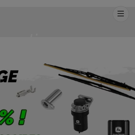
Men
orestier
!