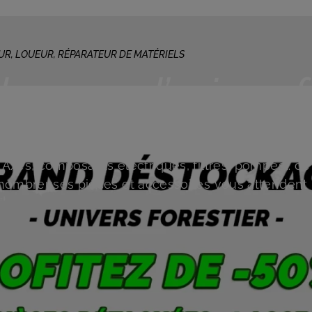
UR, LOUEUR, RÉPARATEUR DE MATÉRIELS
age sur l’univers f
Profitez de -50% sur l’univers forestier !
Axes, composants électriques, filtres, pompes… de
nombreuses pièces et accessoires vous attendent 