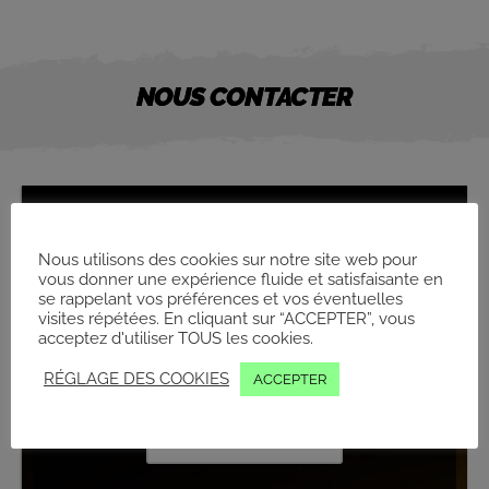
NOUS CONTACTER
NOUS ÉCRIRE :
Nous utilisons des cookies sur notre site web pour
vous donner une expérience fluide et satisfaisante en
Vous avez besoin d'un renseignement ou vous souhaitez
se rappelant vos préférences et vos éventuelles
prendre un rendez-vous ?
visites répétées. En cliquant sur “ACCEPTER”, vous
Laissez-nous vos coordonnées et notre équipe vous
acceptez d'utiliser TOUS les cookies.
recontactera dans les meilleurs délais !
RÉGLAGE DES COOKIES
ACCEPTER
*Champs Obligatoires
Votre nom*