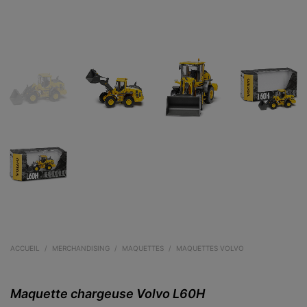
ACCUEIL
/
MERCHANDISING
/
MAQUETTES
/
MAQUETTES VOLVO
Maquette chargeuse Volvo L60H