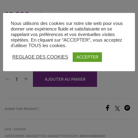
88,00
€
HT (+T.V.A.)
Nous utilisons des cookies sur notre site web pour vous
Une maquette réduite d’une chargeuse sur roues L60H Volvo, à
donner une expérience fluide et satisfaisante en se
l’échelle 1 : 50. C
ertaines fonctionnalités sont répliquées et des
rappelant vos préférences et vos éventuelles visites
répétées. En cliquant sur “ACCEPTER”, vous acceptez
pièces mobiles comme la machine réelle sont présentes.
Livré
d'utiliser TOUS les cookies.
dans une boîte avec fenêtre.
Poids : 0.45 kg
REGLAGE DES COOKIES
ACCEPTER
6 en stock
AJOUTER AU PANIER
SHARE THIS PRODUCT
UGS :
300064
CATÉGORIES :
MAQUETTES
,
MAQUETTES VOLVO
,
MERCHANDISING