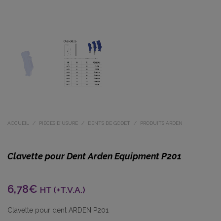
ACCUEIL
/
PIÈCES D'USURE
/
DENTS DE GODET
/
PRODUITS ARDEN
Clavette pour Dent Arden Equipment P201
6,78
€
HT (+T.V.A.)
Clavette pour dent ARDEN P201