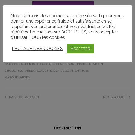
AJOUTER AU PANIER
Nous utilisons des cookies sur notre site web pour vous
donner une expérience fluide et satisfaisante en se
rappelant vos préférences et vos éventuelles visites
répétées. En cliquant sur “ACCEPTER”, vous acceptez
d'utiliser TOUS les cookies.
SHARE THIS PRODUCT
REGLAGE DES COOKIES
ACCEPTER
UGS :
C203
CATÉGORIES :
DENTS DE GODET
,
PIÈCES D'USURE
,
PRODUITS ARDEN
ÉTIQUETTES :
ARDEN
,
CLAVETTE
,
DENT
,
EQUIPMENT
,
P201
MARQUE :
ARDEN
PREVIOUS PRODUCT
NEXT PRODUCT
DESCRIPTION