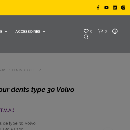
0
0
RE
ACCESSOIRES
SURE
/
DENTS DE GODET
/
our dents type 30 Volvo
V
O
T.V.A.)
T
R
E
ts de type 30 Volvo
P
 L180 à L220