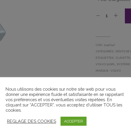
UGS :
11417147
CATÉGORIES :
DENTS DE 
ÉTIQUETTES :
CLAVETTE
VOLVO 30GPL
,
SYSTÈME 
MARQUE :
VOLVO
Nous utilisons des cookies sur notre site web pour vous
donner une expérience fluide et satisfaisante en se rappelant
vos préférences et vos éventuelles visites répétées. En
cliquant sur “ACCEPTER”, vous acceptez d'utiliser TOUS les
DESCRIPTION
INFORMATIONS COMPLÉMENTAIRES
cookies.
REGLAGE DES COOKIES
ACCEPTER