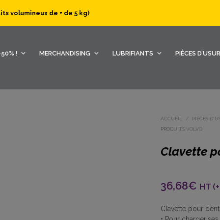
uits volumineux de + de 5 kg)
50% !
MERCHANDISING
LUBRIFIANTS
PIÈCES D’USU
ACCUEIL
/
PIÈCES D'U
PRODUITS VOLVO
Clavette p
36,68
€
HT (+
Clavette pour den
• Pour chargeuses