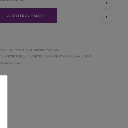
A
N
I
AJOUTER AU PANIER
E
R
E
S
T
V
GODET
,
PIÈCES D'USURE
,
PRODUITS VOLVO
I
,
CLAVETTE TYPE 30
,
CLAVETTE VOLVO
,
DENT VOLVO 30AML
,
DENT
D
DE CLAVETAGE
E
.