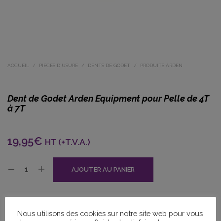
ACCUEIL
/
PIÈCES D'USURE
/
DENTS DE GODET
/
PRODUITS ARDEN
Dent de Godet Arden Equipment pour Pelle de 4T
à 7T
19,95
€
HT (+T.V.A.)
AJOUTER AU PANIER
Nous utilisons des cookies sur notre site web pour vous
SHARE THIS PRODUCT