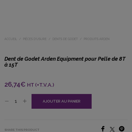
ACCUEIL
/
PIÈCES D'USURE
/
DENTS DE GODET
/
PRODUITS ARDEN
Dent de Godet Arden Equipment pour Pelle de 8T
à 15T
26,74
€
HT (+T.V.A.)
AJOUTER AU PANIER
SHARE THIS PRODUCT