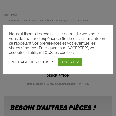
UGS :
P303
CATÉGORIES :
DENTS DE GODET
,
PIÈCES D'USURE
,
PRODUITS ARDEN
ÉTIQUETTES :
ARDEN
,
DENTS DE GODET
,
EQUIPMENT
,
PELLE DE 8T À 15T
MARQUE :
ARDEN
Nous utilisons des cookies sur notre site web pour
vous donner une expérience fluide et satisfaisante en
se rappelant vos préférences et vos éventuelles
visites répétées. En cliquant sur “ACCEPTER”, vous
PREVIOUS PRODUCT
NEXT PRODUCT
acceptez d'utiliser TOUS les cookies.
REGLAGE DES COOKIES
ACCEPTER
DESCRIPTION
INFORMATIONS COMPLÉMENTAIRES
BESOIN D’AUTRES PIÈCES ?