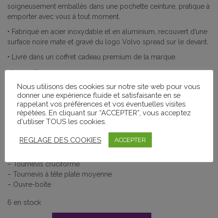
soigneusement emballés dans une pochette ceinture, pratique à
emporter avec vous à tout moment.
• Fabriqué en acier inoxydable et en aluminium, recouvert d’une
surface noire mate et gravé du logo Volvo spread sur le devant.
• Livré dans un coffret cadeau premium de la marque.
• Les outils :
– Pince (pince à bec effilé, pince ordinaire, coupe-fil)
Nous utilisons des cookies sur notre site web pour vous
– Tournevis droit
donner une expérience fluide et satisfaisante en se
– Lime en métal
rappelant vos préférences et vos éventuelles visites
répétées. En cliquant sur “ACCEPTER”, vous acceptez
– Petit couteau et ouvre-bouteille
d'utiliser TOUS les cookies.
– Tournevis à tête plate moyenne
– Couteau
REGLAGE DES COOKIES
ACCEPTER
– Couteau dentelé
– Grattoir à écailles
– Tournevis cruciforme
– Tournevis à tête plate moyenne
– Ouvre-boîte
6 en stock