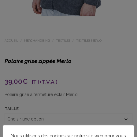
ACCUEIL
/
MERCHANDISING
/
TEXTILES
/
TEXTILES MERLO
Polaire grise zippée Merlo
39,00
€
HT (+T.V.A.)
Polaire grise à fermeture éclair Merlo.
TAILLE
Nous utilisons des cookies sur notre site web pour vous