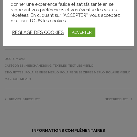
donner une expérience fluide et satisfaisante en se
AJOUTER AU PANIER
rappelant vos préférences et vos éventuelles visites
répétées. En cliquant sur “ACCEPTER”, vous acceptez
d'utiliser TOUS les cookies.
REGLAGE DES COOKIES
ACCEPTER
SHARE THIS PRODUCT
UGS :
UM9263
CATÉGORIES :
MERCHANDISING
,
TEXTILES
,
TEXTILES MERLO
ÉTIQUETTES :
POLAIRE GRISE MERLO
,
POLAIRE GRISE ZIPPÉE MERLO
,
POLAIRE MERLO
MARQUE :
MERLO
PREVIOUS PRODUCT
NEXT PRODUCT
INFORMATIONS COMPLÉMENTAIRES