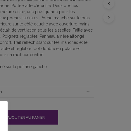
A
one. Porte-carte d’identité. Deux poches
N
ermeture éclair, une plus grande pour les
I
eux poches latérales. Poche manche sur le bras
E
rieure sur le côté gauche avec ouverture mains
R
éclair de ventilation sous les aisselles. Taille avec
E
 Poignets réglables. Panneau arrière allongé
S
nfort. Trait réfléchissant sur les manches et le
T
V
ble et réglable. Col doublé en polaire et
I
our un meilleur confort.
D
E
é sur la poitrine gauche.
.
AJOUTER AU PANIER