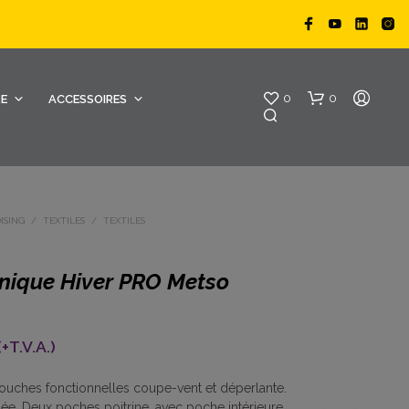
0
0
RE
ACCESSOIRES
ISING
/
TEXTILES
/
TEXTILES
nique Hiver PRO Metso
V
O
+T.V.A.)
T
R
E
couches fonctionnelles coupe-vent et déperlante.
P
e. Deux poches poitrine, avec poche intérieure