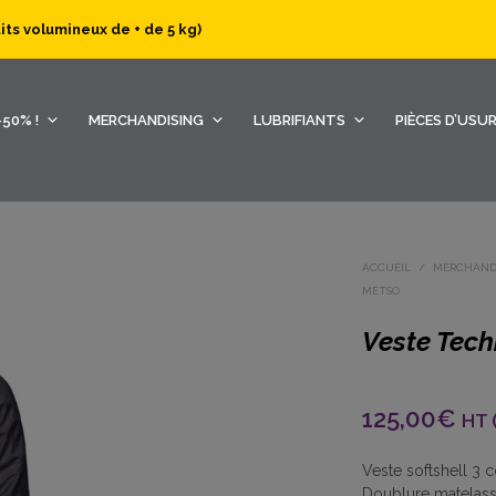
uits volumineux de + de 5 kg)
50% !
MERCHANDISING
LUBRIFIANTS
PIÈCES D’USU
ACCUEIL
/
MERCHAND
METSO
Veste Tech
125,00
€
HT (
Veste softshell 3 
Doublure matelassé