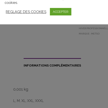
cookies.
REGLAGE DES COOKIES
ACCEPTER
UGS :
IF-4183
CATÉGORIES :
MERCHAND
ÉTIQUETTES :
VESTE
,
VE
HIVER PROFESSIONNELL
MARQUE :
METSO
INFORMATIONS COMPLÉMENTAIRES
0,001 kg
L, M, XL, XXL, XXXL