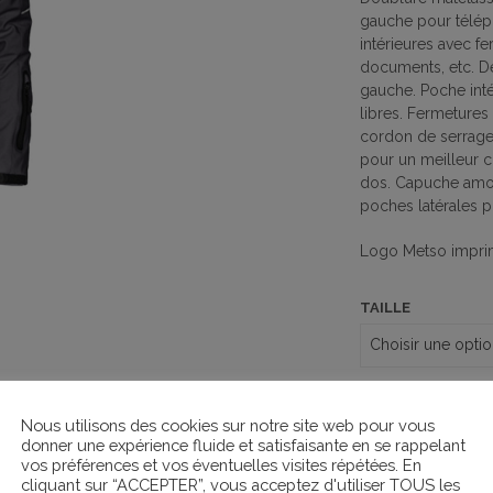
gauche pour téléph
intérieures avec f
documents, etc. D
gauche. Poche inté
libres. Fermetures 
cordon de serrage.
pour un meilleur co
dos. Capuche amovi
poches latérales p
Logo Metso imprim
TAILLE
Nous utilisons des cookies sur notre site web pour vous
donner une expérience fluide et satisfaisante en se rappelant
vos préférences et vos éventuelles visites répétées. En
cliquant sur “ACCEPTER”, vous acceptez d'utiliser TOUS les