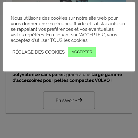
Nous utilisons des cookies sur notre site web pour
vous donner une expérience fluide et satisfaisante en
se rappelant vos préférences et vos éventuelles
visites répétées. En cliquant sur “ACCEPTER”, vous
acceptez d'utiliser TOUS les cookies.
RÉGLAGE DES COOKIES
ACCEPTER
Configurez
votre engin
en fonction de vos besoins
et
assurez-vous de disposer d’une
flexibilité
et d’une
polyvalence sans pareil
grâce à une
large gamme
d’accessoires pour pelles compactes VOLVO
!
En savoir +