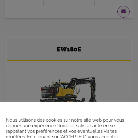
EW180E
Nous utilisons des cookies sur notre site web pour vous
donner une expérience fluide et satisfaisante en se
rappelant vos préférences et vos éventuelles visites
•
Puissance moteur
répétées. En cliquant sur “ACCEPTER”, vous acceptez