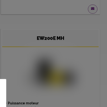
EW200E MH
•
Puissance moteur