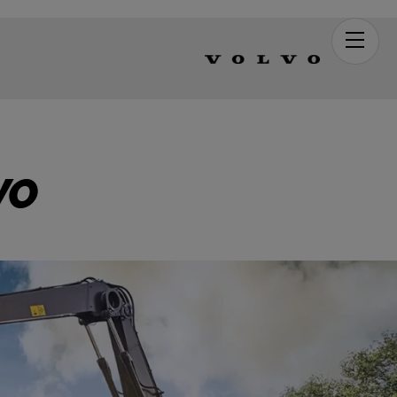
Men
VO