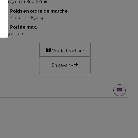
175 ch | 1 800 tr/min
•
Poids en ordre de marche
22 100 – 22 850 kg
•
Portée max.
9 à 10 m
Voir la brochure
En savoir +