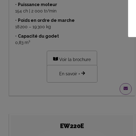
•
Puissance moteur
154 ch | 2 000 tr/min
•
Poids en ordre de marche
18 200 – 19 300 kg
•
Capacité du godet
0,83 m³
Voir la brochure
En savoir +
EW220E