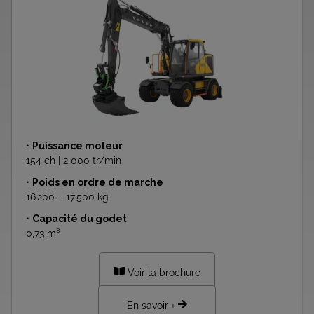
•
Puissance moteur
154 ch | 2 000 tr/min
•
Poids en ordre de marche
16 200 – 17 500 kg
•
Capacité du godet
0,73 m³
Voir la brochure
En savoir +