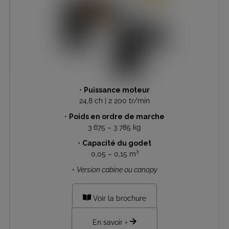
•
Puissance moteur
24,8 ch | 2 200 tr/min
•
Poids en ordre de marche
3 675 – 3 785 kg
•
Capacité du godet
0,05 – 0,15 m³
•
Version cabine ou canopy
Voir la brochure
En savoir +