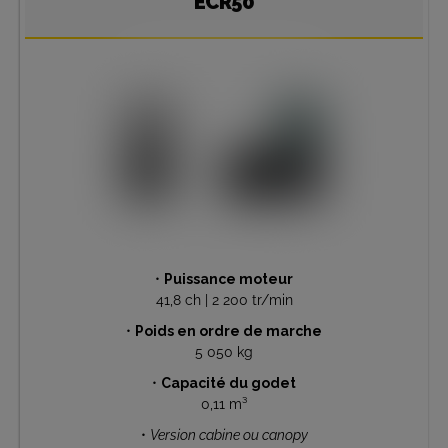
ECR50
•
Puissance moteur
41,8 ch | 2 200 tr/min
•
Poids en ordre de marche
5 050 kg
•
Capacité du godet
0,11 m³
•
Version cabine ou canopy