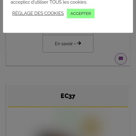
acceptez d'utiliser TOUS les cookies.
0,03 – 0,12 m³
•
Version cabine ou canopy
RÉGLAGE DES COOKIES
ACCEPTER
Voir la brochure
En savoir +
EC37