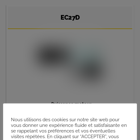
EC27D
•
Puissance moteur
21 ch | 2 400 tr/min
Nous utilisons des cookies sur notre site web pour
•
Poids en ordre de marche
vous donner une expérience fluide et satisfaisante en
2 730 kg
se rappelant vos préférences et vos éventuelles
visites répétées. En cliquant sur “ACCEPTER”, vous
•
Capacité du godet