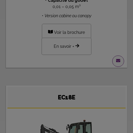
•
Capacité du godet
0,01 – 0,05 m³
•
Version cabine ou canopy
Voir la brochure
En savoir +
EC18E